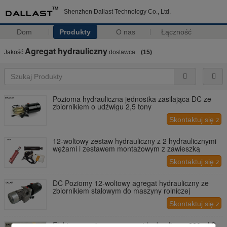
Shenzhen Dallast Technology Co., Ltd.
Dom
Produkty
O nas
Łączność
Agregat hydrauliczny
Jakość
dostawca.
(15)
Pozioma hydrauliczna jednostka zasilająca DC ze
zbiornikiem o udźwigu 2,5 tony
Skontaktuj się z
nami
12-woltowy zestaw hydrauliczny z 2 hydraulicznymi
wężami i zestawem montażowym z zawieszką
Skontaktuj się z
nami
DC Poziomy 12-woltowy agregat hydrauliczny ze
zbiornikiem stalowym do maszyny rolniczej
Skontaktuj się z
nami
Elektryczny pionowy agregat hydrauliczny 220v AC