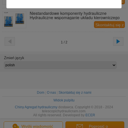
Skontaktuj się z
nami
Niestandardowe komponenty hydrauliczne
Hydrauliczne wspomaganie układu kierowniczego
Skontaktuj się z
nami
1 / 2
Zmień język
Dom
|
O nas
|
Skontaktuj się z nami
Widok pulpitu
Chiny Agregat hydrauliczny
dostawca. Copyright © 2018 - 2024
telescopichydraulicram.com.
All rights reserved. Developed by
ECER
Wyślij wiadomość
Poprosić o