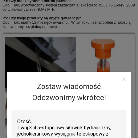
P3: Czy masz system kontroli jakości?
Odp .: Tak, wprowadzony system zarządzania jakością to: ISO / TS 16949: 2009
certyfikowany przez NQA i IATF.
P5: Czy twoje produkty są objęte gwarancją?
Odp .: Tak, mamy 12 miesięcy gwarancji.
W tym roku, jeśli problem z jakością,
zapewniamy bezpłatną naprawę.
Zostaw wiadomość
Oddzwonimy wkrótce!