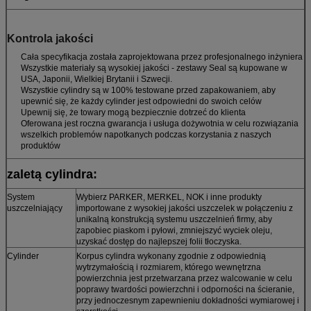
Kontrola jakości
Cała specyfikacja została zaprojektowana przez profesjonalnego inżyniera
Wszystkie materiały są wysokiej jakości - zestawy Seal są kupowane w
USA, Japonii, Wielkiej Brytanii i Szwecji.
Wszystkie cylindry są w 100% testowane przed zapakowaniem, aby
upewnić się, że każdy cylinder jest odpowiedni do swoich celów
Upewnij się, że towary mogą bezpiecznie dotrzeć do klienta
Oferowana jest roczna gwarancja i usługa dożywotnia w celu rozwiązania
wszelkich problemów napotkanych podczas korzystania z naszych
produktów
zaletą cylindra:
System
Wybierz PARKER, MERKEL, NOK i inne produkty
uszczelniający
importowane z wysokiej jakości uszczelek w połączeniu z
unikalną konstrukcją systemu uszczelnień firmy, aby
zapobiec piaskom i pyłowi, zmniejszyć wyciek oleju,
uzyskać dostęp do najlepszej folii tłoczyska.
Cylinder
Korpus cylindra wykonany zgodnie z odpowiednią
wytrzymałością i rozmiarem, którego wewnętrzna
powierzchnia jest przetwarzana przez walcowanie w celu
poprawy twardości powierzchni i odporności na ścieranie,
przy jednoczesnym zapewnieniu dokładności wymiarowej i