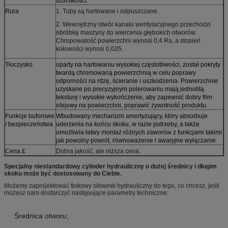
szorstkości.
Rura
1. Tuby są hartowane i odpuszczane.
2. Wewnętrzny otwór kanału wentylacyjnego przechodzi
obróbkę maszyny do wiercenia głębokich otworów.
Chropowatość powierzchni wynosi 0,4 Ra, a stopień
kołowości wynosi 0,025.
Tłoczysko
oparty na hartowaniu wysokiej częstotliwości, został pokryty
twardą chromowaną powierzchnią w celu poprawy
odporności na rdzę, ścieranie i uszkodzenia. Powierzchnie
uzyskane po precyzyjnym polerowaniu mają jednolitą
teksturę i wysokie wykończenie, aby zapewnić dobry film
olejowy na powierzchni, poprawić żywotność produktu.
Funkcje buforowe
Wbudowany mechanizm amortyzujący, który absorbuje
/ bezpieczeństwa
uderzenia na końcu skoku, w razie potrzeby, a także
umożliwia łatwy montaż różnych zaworów z funkcjami takimi
jak powolny powrót, równoważenie i awaryjne wyłączanie.
Cena £
Dobra jakość, ale niższa cena.
Specjalny niestandardowy cylinder hydrauliczny o dużej średnicy i długim
skoku może być dostosowany do Ciebie.
Możemy zaprojektować tłokowy siłownik hydrauliczny do tego, co chcesz, jeśli
możesz nam dostarczyć następujące parametry techniczne:
Średnica otworu;