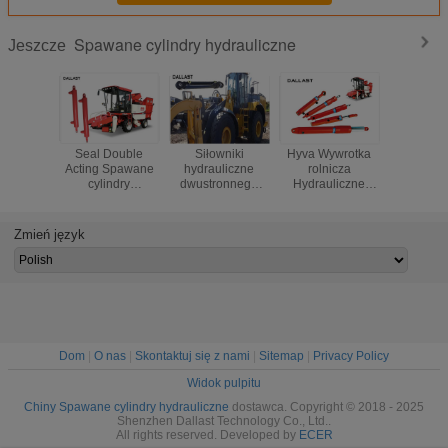
Spawane cylindry hydrauliczne
Jeszcze
Seal Double
Siłowniki
Hyva Wywrotka
Niestand
Acting Spawane
hydrauliczne
rolnicza
spaw
cylindry
dwustronnego
Hydrauliczne
dwufunk
hydrauliczne
działania do
ramię zgrzewane
siłown
Wymiary
spawania
Double Acting
hydraul
Zastosowane
ciągłego do
Ciągnik r
Zmień język
urządzenia
urządzeń
rolnicze
przemysłowych
Dom
|
O nas
|
Skontaktuj się z nami
|
Sitemap
|
Privacy Policy
Widok pulpitu
Chiny Spawane cylindry hydrauliczne
dostawca. Copyright © 2018 - 2025
Shenzhen Dallast Technology Co., Ltd..
All rights reserved. Developed by
ECER