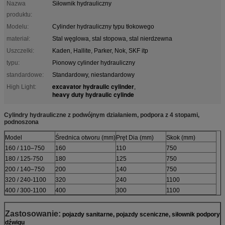
Nazwa
Siłownik hydrauliczny
produktu:
Modelu:
Cylinder hydrauliczny typu tłokowego
materiał:
Stal węglowa, stal stopowa, stal nierdzewna
Uszczelki:
Kaden, Hallite, Parker, Nok, SKF itp
typu:
Pionowy cylinder hydrauliczny
standardowe:
Standardowy, niestandardowy
excavator hydraulic cylinder
High Light:
,
heavy duty hydraulic cylinde
Cylindry hydrauliczne z podwójnym działaniem, podpora z 4 stopami,
podnoszona
Model
Średnica otworu (mm)
Pręt Dia (mm)
Skok (mm)
160 / 110–750
160
110
750
180 / 125-750
180
125
750
200 / 140–750
200
140
750
320 / 240-1100
320
240
1100
400 / 300-1100
400
300
1100
Zastosowanie:
pojazdy sanitarne, pojazdy sceniczne,
siłownik
podpory
dźwigu