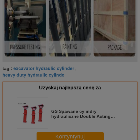
excavator hydraulic cylinder
tagi:
,
heavy duty hydraulic cylinde
Uzyskaj najlepszą cenę za
GS Spawane cylindry
hydrauliczne Double Acting
Chrome 4 Foot Leg Outrigger
Lifting
Kontyntynuj