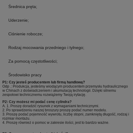
Średnica pręta;
Uderzenie;
Ciśnienie robocze;
Rodzaj mocowania przedniego i tylnego;
Za pomocą częstotliwości;
Środowisko pracy
P1: Czy jesteś producentem lub firmą handlową?
Odp .: Produkcja, jesteśmy wiodącym producentem przemysłu hydraulicznego
w Chinach z doświadczeniem i akumulacją technologii.
Dzięki silnemu
zespołowi technicznemu rozwiążemy Twoją irytację.
P2: Czy możesz mi podać cenę cylindra?
A. 1. Proszę doradzić rysunek z wymaganiami technicznymi.
2. Po sprawdzeniu naszej broszury proszę podać numer modelu.
3. Proszę podać pojemność wywrotu, liczbę stopni, zamkniętą długość, rodzaj i
rozmiar montażu.
4. Proszę również o pomoc w zakresie ilości, jest to bardzo ważne.